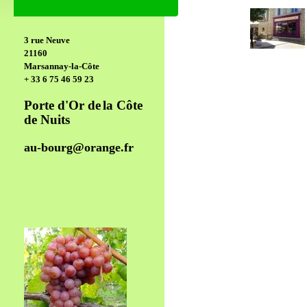
3 rue Neuve
21160
Marsannay-la-Côte
+ 33 6 75 46 59 23
Porte d'Or de
la Côte
de Nuits
au-bourg@orange.fr