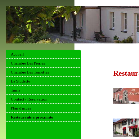
Accueil
Chambre Les Pierres
Restaur
Chambre Les Tomettes
La Studette
Tarifs
Contact / Réservation
Plan d'accès
Restaurants à proximité