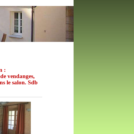
n :
le de vendanges,
ns le salon. Sdb