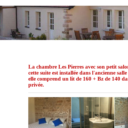
La chambre Les Pierres avec son petit salo
cette suite est installée dans l'ancienne sal
elle comprend un lit de 160 + Bz de 140 da
privée.