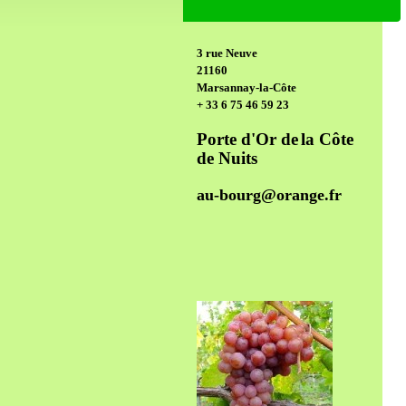
3 rue Neuve
21160
Marsannay-la-Côte
+ 33 6 75 46 59 23
Porte d'Or de
la Côte
de Nuits
au-bourg@orange.fr