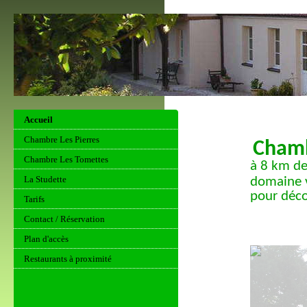
Accueil
Chambre Les Pierres
Chamb
Chambre Les Tomettes
à 8 km de
La Studette
domaine v
pour déco
Tarifs
Contact / Réservation
Plan d'accès
Restaurants à proximité